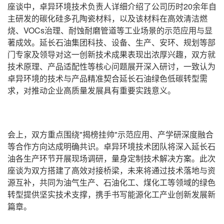
座谈中，卓异环境技术负责人详细介绍了公司历时20余年自
主研发的碳化硅多孔陶瓷材料，以及该材料在高效清洁燃
烧、VOCs治理、耐蚀耐磨管道等工业场景的示范应用与显
著成效。延长石油集团科技、设备、生产、安环、规划等部
门专家及领导对这一创新技术成果表现出浓厚兴趣，双方就
技术原理、产品适配性等核心问题展开深入研讨，一致认为
卓异环境的技术与产品精准契合延长石油绿色低碳转型需
求，对推动企业高质量发展具有重要实践意义。
会上，双方重点围绕"揭榜挂帅"示范应用、产学研深度融合
等合作方向达成明确共识。卓异环境技术团队将深入延长石
油各生产环节开展现场调研，量身定制技术解决方案。此次
座谈为双方搭建了高效对接桥梁，未来将通过技术落地与资
源互补，共同为油气生产、石油化工、煤化工等领域的绿色
转型提供坚实技术支撑，携手书写能源化工产业创新发展新
篇章。