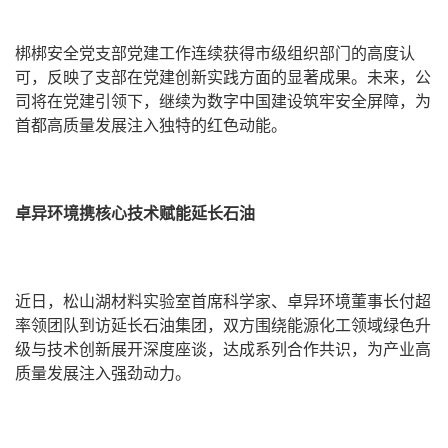
梆梆安全党支部党建工作连续获得市级组织部门的高度认
可，反映了支部在党建创新实践方面的显著成果。未来，公
司将在党建引领下，继续为数字中国建设筑牢安全屏障，为
首都高质量发展注入独特的红色动能。
卓异环境携核心技术赋能延长石油
近日，松山湖材料实验室首席科学家、卓异环境董事长付超
率领团队到访延长石油集团，双方围绕能源化工领域绿色升
级与技术创新展开深度座谈，达成系列合作共识，为产业高
质量发展注入强劲动力。