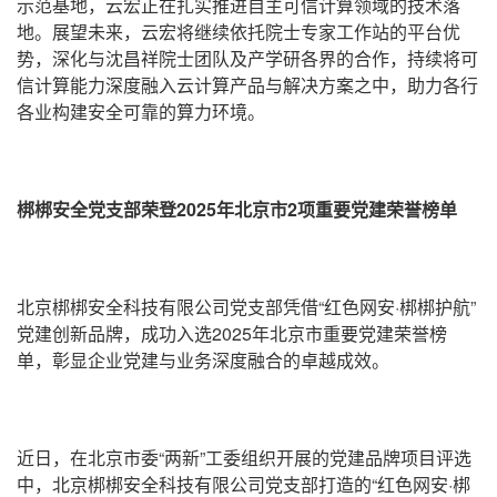
示范基地，云宏正在扎实推进自主可信计算领域的技术落
地。展望未来，云宏将继续依托院士专家工作站的平台优
势，深化与沈昌祥院士团队及产学研各界的合作，持续将可
信计算能力深度融入云计算产品与解决方案之中，助力各行
各业构建安全可靠的算力环境。
梆梆安全党支部荣登2025年北京市2项重要党建荣誉榜单
北京梆梆安全科技有限公司党支部凭借“红色网安·梆梆护航”
党建创新品牌，成功入选2025年北京市重要党建荣誉榜
单，彰显企业党建与业务深度融合的卓越成效。
近日，在北京市委“两新”工委组织开展的党建品牌项目评选
中，北京梆梆安全科技有限公司党支部打造的“红色网安·梆