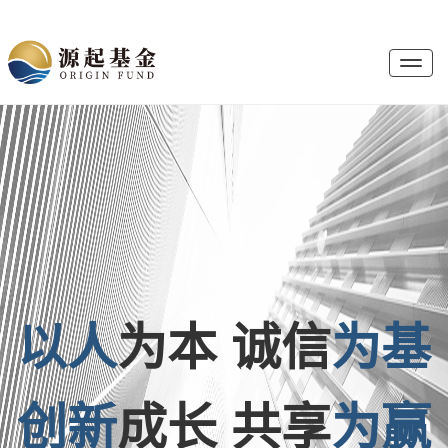
T
o
g
g
l
e
以人
为本 诚信
为基
创新
成长 共享
为赢