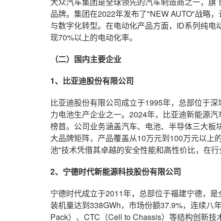
大众汽车集团是全球领先的汽车制造商之一，旗
品牌。集团在2022年发布了"NEW AUTO"战略，
与数字化转型。在电动化产品方面，ID系列纯电
现70%以上的电动化率。
（二）国内主要企业
1、比亚迪股份有限公司
比亚迪股份有限公司成立于1995年，总部位于
力电池生产企业之一。2024年，比亚迪新能源汽
榜首。公司业务涵盖汽车、电池、半导体三大板块，其
大品牌矩阵，产品覆盖从10万元到100万元以
池"技术凭借其卓越的安全性能和高性价比，在行
2、宁德时代新能源科技股份有限公司
宁德时代成立于2011年，总部位于福建宁德，是
装机量达到338GWh，市场份额37.9%，连续八
Pack）、CTC（Cell to Chassis）