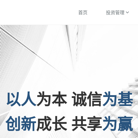
首页
投资管理
以人
为本 诚信
为基
创新
成长 共享
为赢