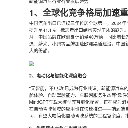
新能源汽车行业行业发展趋势
1、全球化竞争格局加速
中国汽车出口已连续三年位居全球第一，2024年
提升至41.1%，标志着出口结构实现了质的跃升
月，中国品牌在欧洲累计销量43万辆，同比增长74
迪、蔚来、小鹏等品牌加速欧洲渠道建设，中国
大的份额。
2、电动化与智能化深度融合
"无智能，不电动"已成为行业共识。新能源汽车
舱体验、自动驾驶能力、车联网服务生态等"软件定义
MindGPT车载大模型等智能化配置，正在成为
在自动驾驶领域的应用也在快速推进——端到端
习，有望大幅简化自动驾驶系统的工程复杂度，推