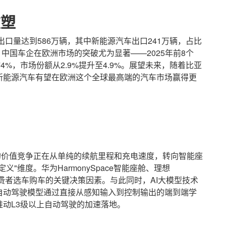
重塑
出口量达到586万辆，其中新能源汽车出口241万辆，占比
。中国车企在欧洲市场的突破尤为显著——2025年前8个
%，市场份额从2.9%提升至4.9%。展望未来，随着比亚
新能源汽车有望在欧洲这个全球最高端的汽车市场赢得更
的价值竞争正在从单纯的续航里程和充电速度，转向智能座
"维度。华为HarmonySpace智能座舱、理想
消费者选车购车的关键决策因素。与此同时，AI大模型技术
自动驾驶模型通过直接从感知输入到控制输出的端到端学
动L3级以上自动驾驶的加速落地。