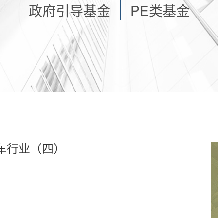
政府引导基金
PE类基金
车行业（四）