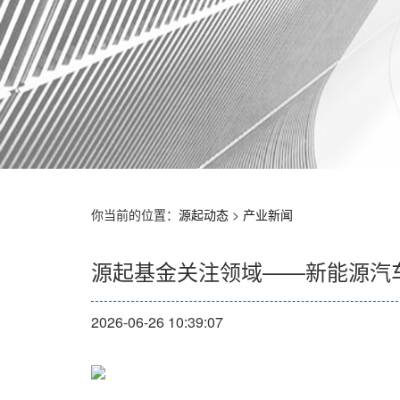
你当前的位置：
源起动态
>
产业新闻
源起基金关注领域——新能源汽
2026-06-26 10:39:07