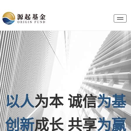
T
o
g
g
l
e
以人
为本 诚信
为基
创新
成长 共享
为赢