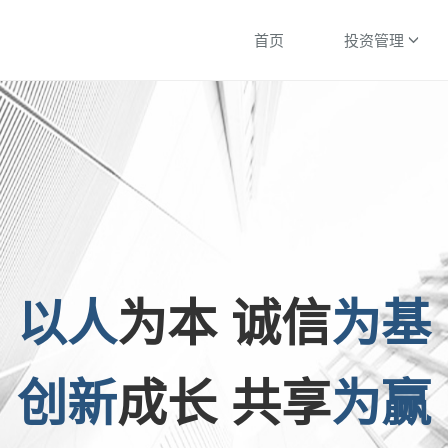
首页
投资管理
以人
为本 诚信
为基
创新
成长 共享
为赢